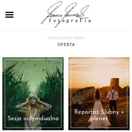
STRONA GŁÓWNA
/
OFERTA
OFERTA
Reportaż Ślubny +
Sesja indywidualna
plener