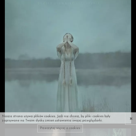
×
Nasza strona używa plików cookies. Jeśli nie chcesz, by pliki cookies były
zapisywane na Twoim dysku zmień ustawienia swojej przeglądarki.
Przeczytaj więcej o cookies