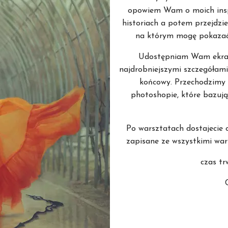
opowiem Wam o moich insp
historiach a potem przejdzi
na którym mogę pokazać
Udostępniam Wam ekran
najdrobniejszymi szczegółami
końcowy. Przechodzimy 
photoshopie, które bazuj
Po warsztatach dostajecie od
zapisane ze wszystkimi war
czas tr