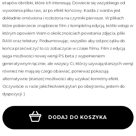
etapów obróbki, które ich interesują. Dowiecie się wszystkiego od
wywołania pliku raw, aż po efekt końcowy. Każda z warstw jest
dokładnie omówiona i rozłożona na czynniki pierwsze. W plikach
które pobierzecie znajdziecie film z kompletną edycją, krótki wstęp w
którym opowiem Wam o okolicznościach powstania zdjęcia, pliki
RAW oraz tekstury. Podsumowując; wszystko aby od początku do
końca przećwiczyć to co zobaczycie w czasie filmu. Film z edycją
sięga możliwości nowej wersji PS beta z wypełnieniem
generatywnym łącznie, ale wszyscy Ci, którzy używają starszych wersji
również nie mają się czego obawiać, ponieważ pokazują
alternatywne (starsze) możliwości aby uzyskać konretny efekt.
Oczywiście w razie jakichkolwiek pytań po obejrzeniu, jestem do
dyspozycji :)
DODAJ DO KOSZYKA