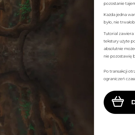
pozostanie taje
Każda jedna wars
było, nie trwałob
Tutorial zawiera
tekstury użyte po
absolutnie możec
nie pozostawię 
Po transakcji ot
ograniczeń czas
D