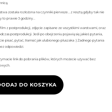
mnicą.
twa została rozłożona na czynniki pierwsze....z resztą gdyby tak nie
y to prawie 3 godziny...
 film z postprodukcji, zdjęcie zapisane ze wszystkimi warstwami, oraz
dczas postprodukcji. Jeśli po obejrzeniu pojawią się jakieś pytania,
ie pisać, pytać, tłamsić jak ulubionego pluszaka :) Żadnego pytania
bez odpowiedzi.
rzymacie link do pobrania plików, których możecie używać bez
owych.
ODAJ DO KOSZYKA