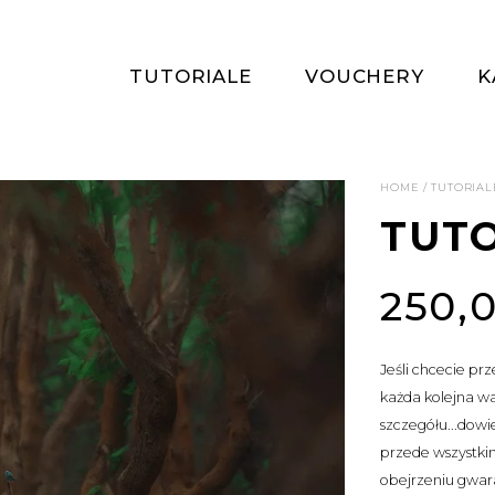
TUTORIALE
VOUCHERY
K
HOME
/
TUTORIAL
TUTO
250,
Jeśli chcecie pr
każda kolejna wa
szczegółu...dowi
przede wszystkim
obejrzeniu gwara