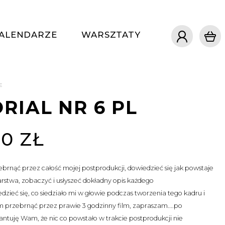
ALENDARZE
WARSZTATY
E
RIAL NR 6 PL
00 ZŁ
zebrnąć przez całość mojej postprodukcji, dowiedzieć się jak powstaje
rstwa, zobaczyć i usłyszeć dokładny opis każdego
edzieć się, co siedziało mi w głowie podczas tworzenia tego kadru i
 przebrnąć przez prawie 3 godzinny film, zapraszam....po
ntuję Wam, że nic co powstało w trakcie postprodukcji nie